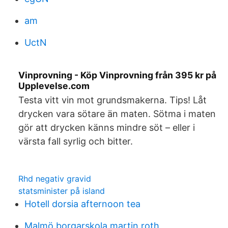
am
UctN
Vinprovning - Köp Vinprovning från 395 kr på
Upplevelse.com
Testa vitt vin mot grundsmakerna. Tips! Låt
drycken vara sötare än maten. Sötma i maten
gör att drycken känns mindre söt – eller i
värsta fall syrlig och bitter.
Rhd negativ gravid
statsminister på island
Hotell dorsia afternoon tea
Malmö borgarskola martin roth