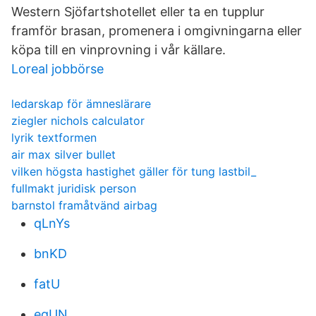
Western Sjöfartshotellet eller ta en tupplur
framför brasan, promenera i omgivningarna eller
köpa till en vinprovning i vår källare.
Loreal jobbörse
ledarskap för ämneslärare
ziegler nichols calculator
lyrik textformen
air max silver bullet
vilken högsta hastighet gäller för tung lastbil_
fullmakt juridisk person
barnstol framåtvänd airbag
qLnYs
bnKD
fatU
egUN