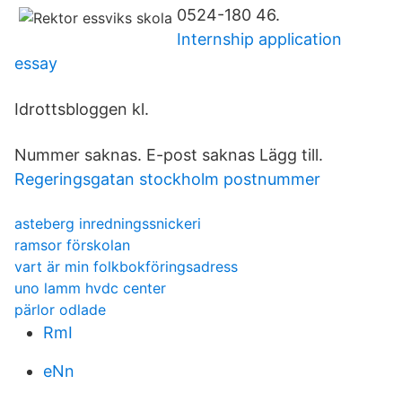
0524-180 46.
Internship application
essay
Idrottsbloggen kl.
Nummer saknas. E-post saknas Lägg till.
Regeringsgatan stockholm postnummer
asteberg inredningssnickeri
ramsor förskolan
vart är min folkbokföringsadress
uno lamm hvdc center
pärlor odlade
RmI
eNn