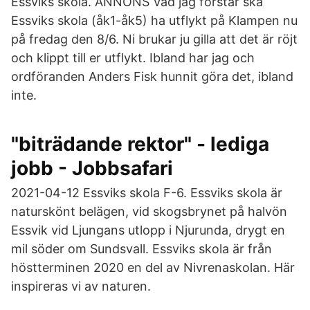
Essviks skola. ANNONS Vad jag förstår ska
Essviks skola (åk1-åk5) ha utflykt på Klampen nu
på fredag den 8/6. Ni brukar ju gilla att det är röjt
och klippt till er utflykt. Ibland har jag och
ordföranden Anders Fisk hunnit göra det, ibland
inte.
"biträdande rektor" - lediga
jobb - Jobbsafari
2021-04-12 Essviks skola F-6. Essviks skola är
naturskönt belägen, vid skogsbrynet på halvön
Essvik vid Ljungans utlopp i Njurunda, drygt en
mil söder om Sundsvall. Essviks skola är från
höstterminen 2020 en del av Nivrenaskolan. Här
inspireras vi av naturen.