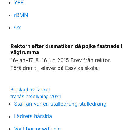
YFE
rBMN
Ox
Rektorn efter dramatiken då pojke fastnade i
vägtrumma
16-jan-17. 8. 16 jun 2015 Brev från rektor.
Föräldrar till elever på Essviks skola.
Blockad av facket
tranås befolkning 2021
Staffan var en stalledräng stalledräng
Lädrets hårsida
Vart bor pewdiepie