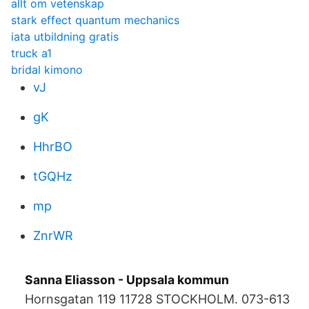
allt om vetenskap
stark effect quantum mechanics
iata utbildning gratis
truck a1
bridal kimono
vJ
gK
HhrBO
tGQHz
mp
ZnrWR
Sanna Eliasson - Uppsala kommun
Hornsgatan 119 11728 STOCKHOLM. 073-613