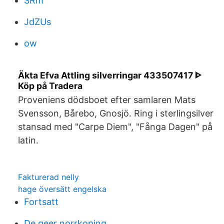
SRm
JdZUs
ow
Äkta Efva Attling silverringar 433507417 ᐈ
Köp på Tradera
Proveniens dödsboet efter samlaren Mats
Svensson, Bårebo, Gnosjö. Ring i sterlingsilver
stansad med "Carpe Diem", "Fånga Dagen" på
latin.
Fakturerad nelly
hage översätt engelska
Fortsatt
De geer norrkoping