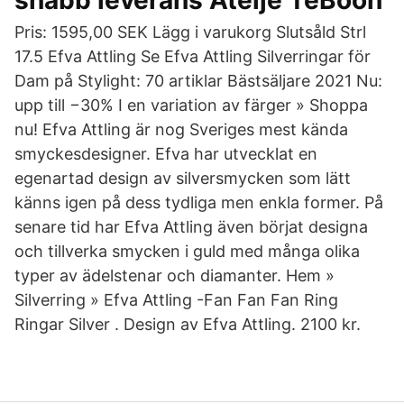
snabb leverans Ateljé TeBoon
Pris: 1595,00 SEK Lägg i varukorg Slutsåld Strl
17.5 Efva Attling Se Efva Attling Silverringar för
Dam på Stylight: 70 artiklar Bästsäljare 2021 Nu:
upp till −30% I en variation av färger » Shoppa
nu! Efva Attling är nog Sveriges mest kända
smyckesdesigner. Efva har utvecklat en
egenartad design av silversmycken som lätt
känns igen på dess tydliga men enkla former. På
senare tid har Efva Attling även börjat designa
och tillverka smycken i guld med många olika
typer av ädelstenar och diamanter. Hem »
Silverring » Efva Attling -Fan Fan Fan Ring
Ringar Silver . Design av Efva Attling. 2100 kr.