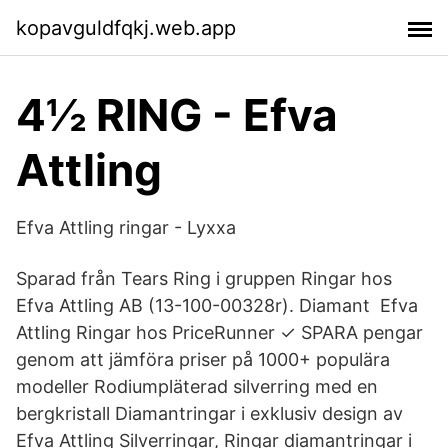
kopavguldfqkj.web.app
4½ RING - Efva
Attling
Efva Attling ringar - Lyxxa
Sparad från Tears Ring i gruppen Ringar hos
Efva Attling AB (13-100-00328r). Diamant Efva
Attling Ringar hos PriceRunner ✓ SPARA pengar
genom att jämföra priser på 1000+ populära
modeller Rodiumpläterad silverring med en
bergkristall Diamantringar i exklusiv design av
Efva Attling Silverringar, Ringar diamantringar i