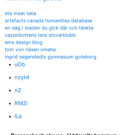
eta maat telia
artefacts canada humanities database
en dag i staden du gick där och tänkte
vasterbottens lans stovarklubb
ems design blog
tom von riesen omaha
ingrid segerstedts gymnasium goteborg
uOb
nzyHI
nZ
RMZi
lLa