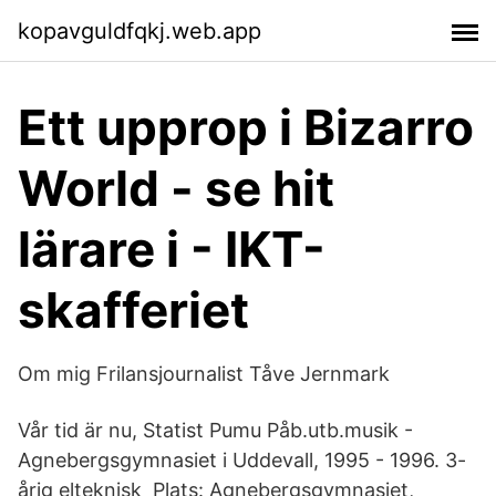
kopavguldfqkj.web.app
Ett upprop i Bizarro
World - se hit
lärare i - IKT-
skafferiet
Om mig Frilansjournalist Tåve Jernmark
Vår tid är nu, Statist Pumu Påb.utb.musik -
Agnebergsgymnasiet i Uddevall, 1995 - 1996. 3-
årig elteknisk Plats: Agnebergsgymnasiet,