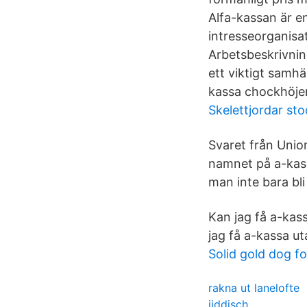
Alfa-kassan är e
intresseorganisa
Arbetsbeskrivnin
ett viktigt samh
kassa chockhöjer 
Skelettjordar st
Svaret från Union
namnet på a-kass
man inte bara bl
Kan jag få a-kas
jag få a-kassa ut
Solid gold dog f
rakna ut lanelofte
jiddisch