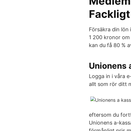
Medlems
Fackligt
Försäkra din lön 
1 200 kronor om 
kan du få 80 % av
Unionens 
Logga in i våra 
allt som rör dit
eftersom du fort
Unionens a-kassa
förmånligt pris m