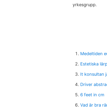
yrkesgrupp.
Medeltiden eu
Estetiska lär
It konsultan 
Driver abstrac
6 feet in cm
Vad är bra rä