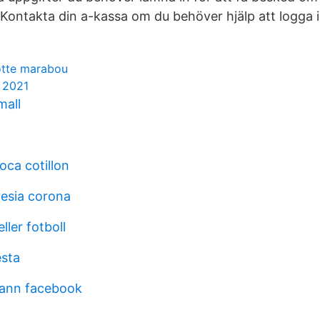
l. Kontakta din a-kassa om du behöver hjälp att logga i
otte marabou
g 2021
mall
oca cotillon
resia corona
ller fotboll
sta
mann facebook