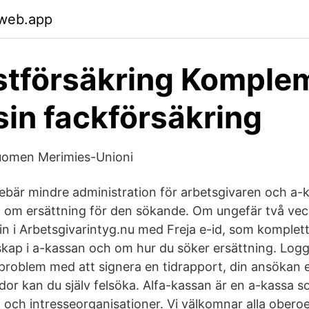
.web.app
tförsäkring Komplem
sin fackförsäkring
uomen Merimies-Unioni
nnebär mindre administration för arbetsgivaren och a-
om ersättning för den sökande. Om ungefär två veck
 in i Arbetsgivarintyg.nu med Freja e-id, som komplet
ap i a-kassan och om hur du söker ersättning. Logg
 problem med att signera en tidrapport, din ansökan 
sidor kan du själv felsöka. Alfa-kassan är en a-kassa 
 och intresseorganisationer. Vi välkomnar alla obero