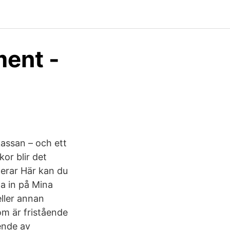
ent -
kassan – och ett
or blir det
terar Här kan du
a in på Mina
eller annan
som är fristående
ende av