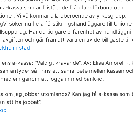
n a-kassa som är fristående från fackförbund och
tioner. Vi välkomnar alla oberoende av yrkesgrupp.
gVi söker nu flera försäkringshandläggare till Unione
ällsuppdrag. Har du tidigare erfarenhet av handläggn
avgiften och går från att vara en av de billigaste till 
ockholm stad
ens a-kassa: ”Väldigt krävande”. Av: Elisa Amorelli ·
an antyder så finns ett samarbete mellan kassan oc
i medlem genom att logga in med bank-id.
sa om jag jobbar utomlands? Kan jag få a-kassa som 
an att ha jobbat?
ood