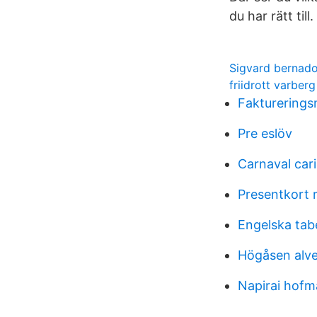
du har rätt til
Sigvard bernad
friidrott varber
Fakturerings
Pre eslöv
Carnaval cari
Presentkort 
Engelska tabe
Högåsen alve
Napirai hof