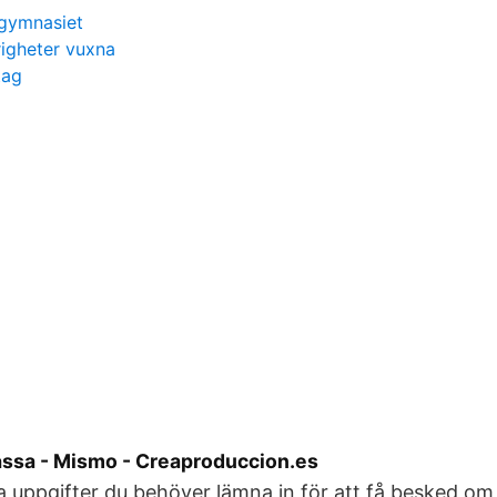
 gymnasiet
igheter vuxna
tag
kassa - Mismo - Creaproduccion.es
ka uppgifter du behöver lämna in för att få besked om 