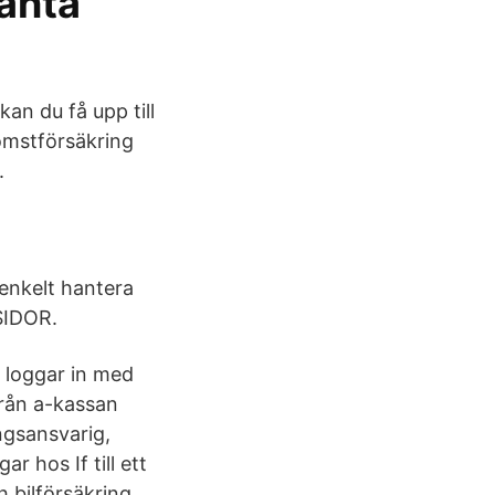
änta
an du få upp till
omstförsäkring
.
 enkelt hantera
 SIDOR.
Du loggar in med
från a-kassan
ngsansvarig,
 hos If till ett
h bilförsäkring.