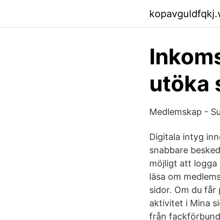
kopavguldfqkj
Inkoms
utöka 
Medlemskap - S
Digitala intyg i
snabbare besked 
möjligt att logga
läsa om medlemsk
sidor. Om du får
aktivitet i Mina 
från fackförbund