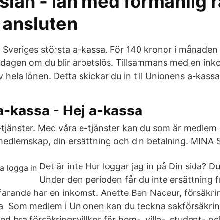
lån - lån med förmånlig r
 ansluten
i Sveriges största a-kassa. För 140 kronor i månaden k
dagen om du blir arbetslös. Tillsammans med en ink
 hela lönen. Detta skickar du in till Unionens a-kassa
a-kassa - Hej a-kassa
e-tjänster. Med våra e-tjänster kan du som är medlem
t medlemskap, din ersättning och din betalning. MINA
Det är inte Hur loggar jag in på Din sida? 
Under den perioden får du inte ersättning 
farande har en inkomst. Anette Ben Naceur, försäkri
 Som medlem i Unionen kan du teckna sakförsäkringar
ed bra försäkringsvillkor för hem-, villa-, student- oc