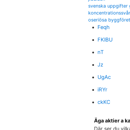
svenska uppgifter
koncentrationssvår
oseriösa byggföre
Feqh
FKlBU
nT
Jz
UgAc
iRYr
ckKC
Äga aktier a 
Där ser du vil