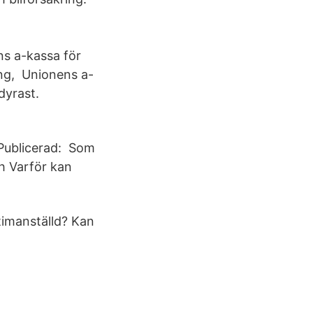
ns a-kassa för
ing, Unionens a-
dyrast.
. Publicerad: Som
h Varför kan
timanställd? Kan