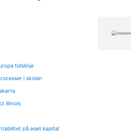
ropa tidslinje
processer i skolan
jakarta
t illinois
ntabilitet på eget kapital