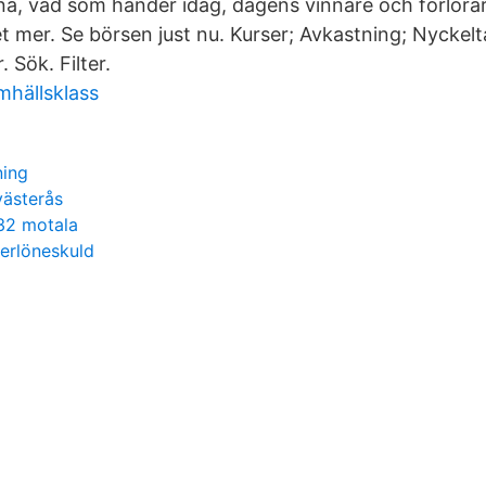
a, vad som händer idag, dagens vinnare och förlora
 mer. Se börsen just nu. Kurser; Avkastning; Nyckelta
 Sök. Filter.
mhällsklass
ning
västerås
32 motala
erlöneskuld