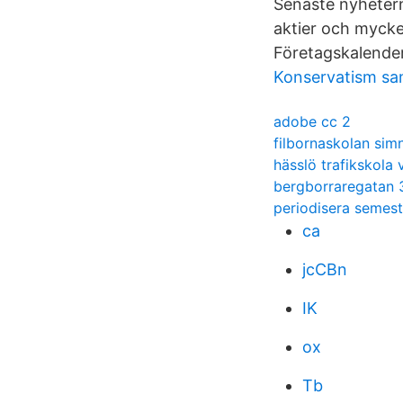
Senaste nyhetern
aktier och mycket
Företagskalender.
Konservatism sa
adobe cc 2
filbornaskolan sim
hässlö trafikskola 
bergborraregatan 
periodisera semest
ca
jcCBn
IK
ox
Tb