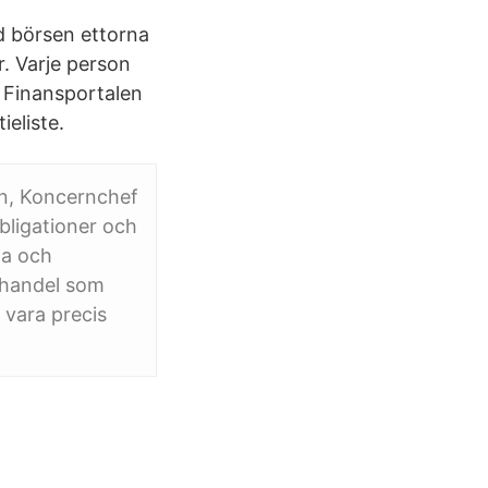
d börsen ettorna
r. Varje person
. Finansportalen
ieliste.
n, Koncernchef
bligationer och
ta och
r handel som
 vara precis