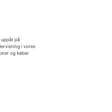
r uppåt på
ervisning i vores
pirer og køber