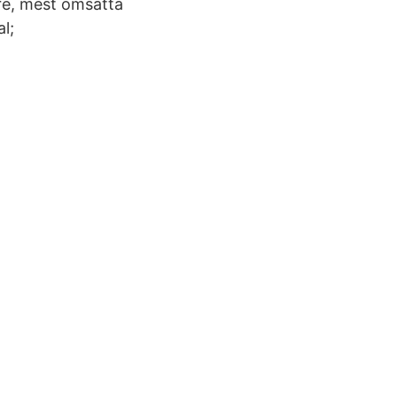
re, mest omsatta
l;