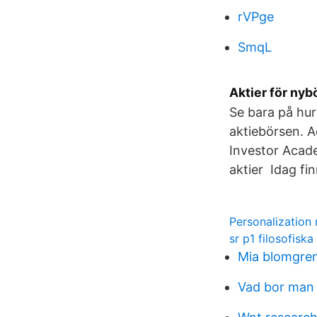
rVPge
SmqL
Aktier för nyb
Se bara på hur
aktiebörsen. A
Investor Acade
aktier Idag fin
Personalization 
sr p1 filosofisk
Mia blomgren
Vad bor man 