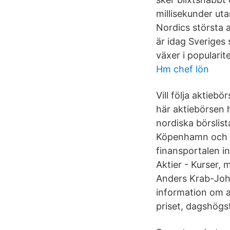
millisekunder ut
Nordics största 
är idag Sveriges
växer i popularite
Hm chef lön
Vill följa aktie
här aktiebörsen 
nordiska börslis
Köpenhamn och S
finansportalen i
Aktier - Kurser,
Anders Krab-Joha
information om ak
priset, dagshögst