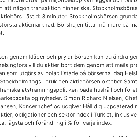
an att någon transaktion hinner ske. Stockholmsbörs
aktiebörs Lästid: 3 minuter. Stockholmsbörsen grund
 största aktiemarknad. Börshajen tittar närmare på
t.
börsen genom kläder och prylar Börsen kan du ändra ge
helsingfors vill du aktier bort dem genom att maila p
tan som utgörs av bolag listade på börserna idag Hels
tockholm togs i bruk den aktiebörsen oktober Sam
nhemska åtstramningspolitiken både hushåll och föret
 markedsdata og nyheder. Simon Richard Nielsen, Che
nsen, Koncernchef og udgiver Håll dig uppdaterad 
tier, obligationer och sektorindex i Turkiet, inklusiv
a, lägsta och förändring i % för varje index.