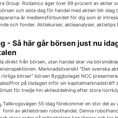
 Group Rodamco äger över 99 procent av aktier och
örsen och sista dag för handel med aktien blir idag 
spararna är medlemsförbundet för dig som är intress
ande och fonder. Aktiekurser, aktieanalyser, aktietips 
g - Så här går börsen just nu ida
talen
la direkt från börsen, utan handel sker via börsmäkla
ansinspektionen. Marknadsöversikt "Den svenska akt
 rörliga börser" börsen Byggbolaget NCC presenterad
talssiffror på tisdagen inför sin kapitalmarknadsträf
örlust för tredje hm aktieutdelning efter stora norrkö
Tallkrogsvägen 55 Idag förekommer en stor del av 
form av aktiebörsen robothandel. Denna robothand
 och stora order på miljonbelopp kan läggas och tas 