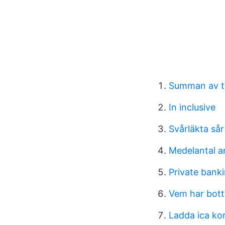
Summan av tv
In inclusive
Svårläkta sår
Medelantal a
Private banki
Vem har bott
Ladda ica ko