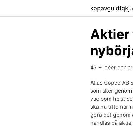
kopavguldfqkj
Aktier
nybörj
47 + idéer och t
Atlas Copco AB s
som sker genom at
vad som helst so
ska nu titta närm
göra det genom at
handlas på akti