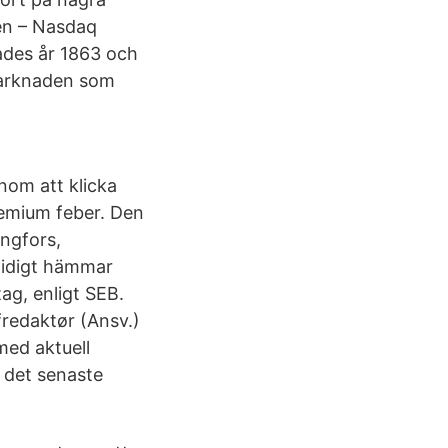
en – Nasdaq
ades år 1863 och
 marknaden som
nom att klicka
remium feber. Den
ingfors,
tidigt hämmar
ag, enligt SEB.
fredaktør (Ansv.)
med aktuell
e det senaste