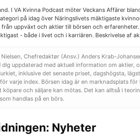
and. I VA Kvinna Podcast möter Veckans Affärer blan
kategori på idag över Näringslivets mäktigaste kvinno
t från uppväxt och aktier till börsen och erfarenheter
igast - både i livet och i karriären. Beskrivelse af akt
 Nielsen, Chefredaktør (Ansv.) Anders Krab-Johanse
l dig uppdaterad med aktuell information om aktier, o
urkiet, inklusive det senaste priset, dagshögsta, lägs
 för varje index. Börsen idag är en marknadsplats fö
 köpare och säljare kan mötas. Det kan alltså i teorin
 som handlas på en börs.
idningen: Nyheter