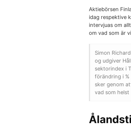
Aktiebörsen Finl
idag respektive 
intervjuas om all
om vad som är vikt
Simon Richard
og udgiver Hål
sektorindex i T
förändring i %
sker genom att
vad som helst
Ålandst