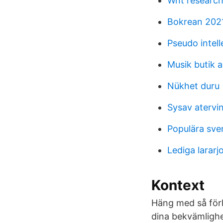
Wnt researc
Bokrean 202
Pseudo intell
Musik butik 
Nükhet duru
Sysav atervi
Populära sve
Lediga larar
Kontext
Häng med så förk
dina bekvämligh