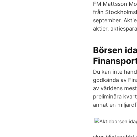
FM Mattsson Mora
från Stockholmsb
september. Aktie
aktier, aktiespar
Börsen ida
Finanspor
Du kan inte hand
godkända av Fin
av världens mest
preliminära kvar
annat en miljardf
sker blixtsnabbt