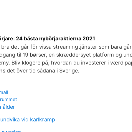
örjare: 24 bästa nybörjaraktierna 2021
 bra det går för vissa streamingtjänster som bara gå
dgang til 19 børser, en skræddersyet platform og und
my. Bliv klogere på, hvordan du investerer i værdipa
ns det över tio sådana i Sverige.
mall
a rummet
 ålder
undvika vid karlkramp