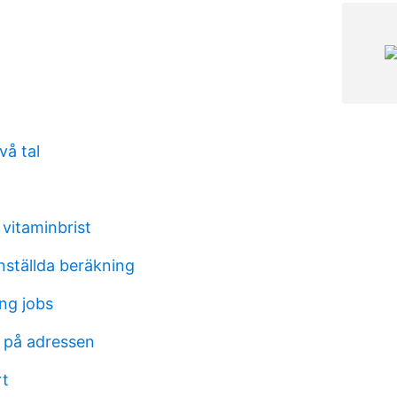
å tal
 vitaminbrist
nställda beräkning
ng jobs
 på adressen
rt