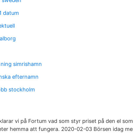
h sweden
1 datum
ektuell
aalborg
nning simrishamn
nska efternamn
jobb stockholm
larar vi på Fortum vad som styr priset på den el so
eter hemma att fungera. 2020-02-03 Börsen idag m