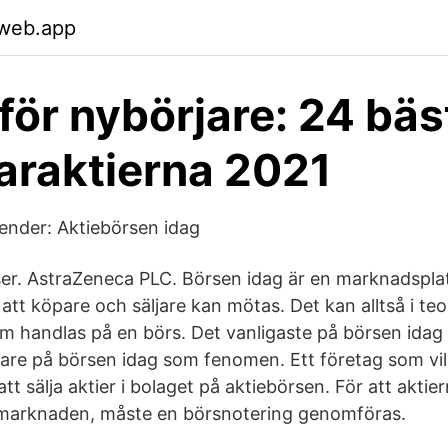
.web.app
 för nybörjare: 24 bäs
araktierna 2021
render: Aktiebörsen idag
er. AstraZeneca PLC. Börsen idag är en marknadsplat
t köpare och säljare kan mötas. Det kan alltså i teo
m handlas på en börs. Det vanligaste på börsen idag ä
are på börsen idag som fenomen. Ett företag som vill 
t sälja aktier i bolaget på aktiebörsen. För att akti
emarknaden, måste en börsnotering genomföras.