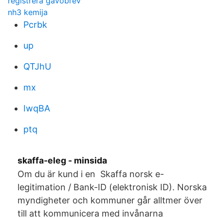
registrera gåvobrev
nh3 kemija
Pcrbk
up
QTJhU
mx
IwqBA
ptq
skaffa-eleg - minsida
Om du är kund i en Skaffa norsk e-
legitimation / Bank-ID (elektronisk ID). Norska
myndigheter och kommuner går alltmer över
till att kommunicera med invånarna